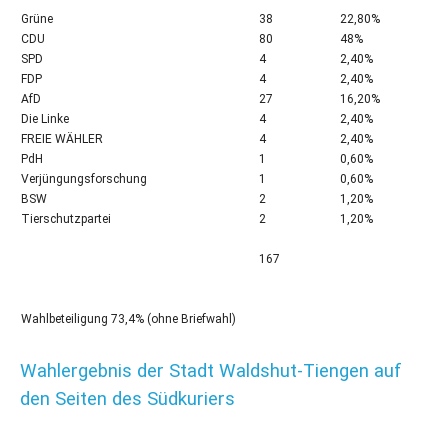
Grüne
38
22,80%
CDU
80
48%
SPD
4
2,40%
FDP
4
2,40%
AfD
27
16,20%
Die Linke
4
2,40%
FREIE WÄHLER
4
2,40%
PdH
1
0,60%
Verjüngungsforschung
1
0,60%
BSW
2
1,20%
Tierschutzpartei
2
1,20%
167
Wahlbeteiligung 73,4% (ohne Briefwahl)
Wahlergebnis der Stadt Waldshut-Tiengen auf
den Seiten des Südkuriers