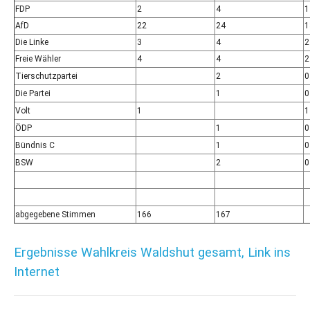
FDP
2
4
1
AfD
22
24
1
Die Linke
3
4
2
Freie Wähler
4
4
2
Tierschutzpartei
2
0
Die Partei
1
0
Volt
1
1
ÖDP
1
0
Bündnis C
1
0
BSW
2
0
abgegebene Stimmen
166
167
Ergebnisse Wahlkreis Waldshut gesamt, Link ins
Internet