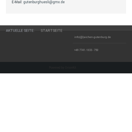
E-Mail:
gutenburghuesli@gmx.de
AKTUELLE SEITE:
STARTSEITE
info(@)aichen-gutenburg.de
+49 7741 / 833 - 750
Powered by OrionKit