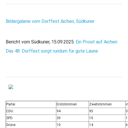
Bildergalerie vom Dorffest Aichen, Südkurier
Bericht vom Südkurier, 15.09.2025:
Ein Prosit auf Aichen:
Das 48. Dorffest sorgt rundum für gute Laune
Partei
Erststimmen
Zweitstimmen
i
CDU
94
95
5
SPD
30
15
1
Grüne
10
14
6