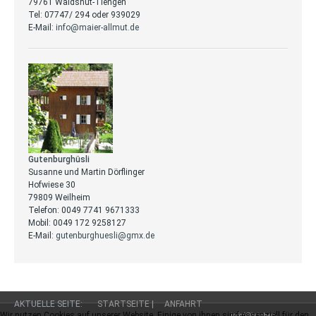
79761 Waldshut-Tiengen
Tel: 07747/ 294 oder 939029
E-Mail:
info@maier-allmut.de
Gutenburghüsli
Susanne und Martin Dörflinger
Hofwiese 30
79809 Weilheim
Telefon: 0049 7741 9671333
Mobil: 0049 172 9258127
E-Mail:
gutenburghuesli@gmx.de
AKTUELLE SEITE:
STARTSEITE
|
ANFAHRT
Wir nutzen Cookies auf unserer Website. Einige von ihnen sind essenziell für den
info(@)aichen-