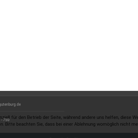
gutenburg.de
nziell für den Betrieb der Seite, während andere uns helfen, diese 
 - 750
. Bitte beachten Sie, dass bei einer Ablehnung womöglich nicht meh