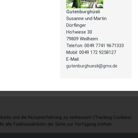
Gutenburghüsli
Susanne und Martin
Dörflinger
Hofwiese 30
79809 Weilheim
Telefon: 0049 7741 9671333
Mobil: 0049 172 9258127
E-Mail:
gutenburghuesli@gmx.de
Website und die Nutzererfahrung zu verbessern (Tracking Cookies).
r alle Funktionalitäten der Seite zur Verfügung stehen.