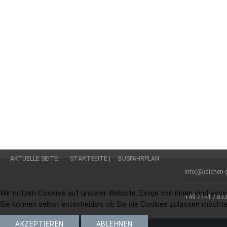
AKTUELLE SEITE:
STARTSEITE
|
BUSFAHRPLAN
info(@)aichen-
Wir nutzen Cookies auf unserer Website. Einige von ihnen sind esse
+49 7741 / 833
Sie können selbst entscheiden, ob Sie die Cookies zulassen möchten
AKZEPTIEREN
ABLEHNEN