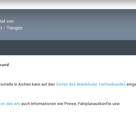
teil von
t - Tiengen
rbund
testelle in Aichen kann auf den
Seiten des
Waldshuter Tarifverbundes
eing
ten des wtv
auch Informationen wie Preise, Fahrplanauskünfte usw.